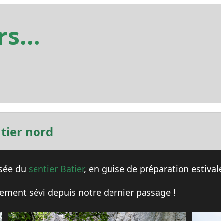
s...
atier nord
rsée du
sentier Batier
, en guise de préparation estiva
blement sévi depuis notre dernier passage !