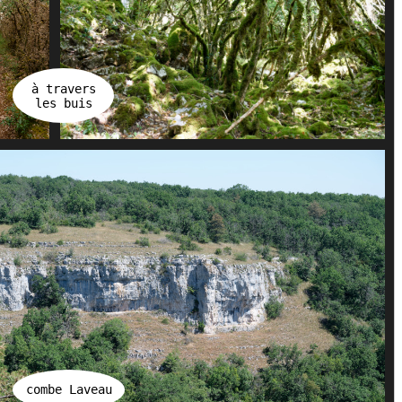
à travers
les buis
combe Laveau